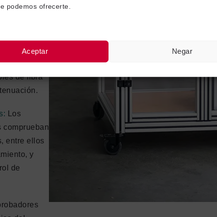
ue podemos ofrecerte.
os provocados
del tiempo
Aceptar
Negar
la intensidad
bles de fibra
atenuación.
s:
Los
s comprueban
 entre ellos
amiento, y
rol de
robadores