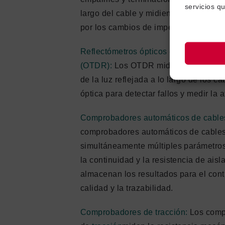
servicios q
largo del cable y midiendo los reflej
por los cambios de impedancia.
Reflectómetros ópticos en el dominio 
(OTDR):
Los OTDR miden el tiempo y 
de la luz reflejada a lo largo de los ca
óptica para detectar fallos y medir la 
Comprobadores automáticos de cable
comprobadores automáticos de cable
simultáneamente múltiples parámetros,
la continuidad y la resistencia de aisl
almacenan los resultados para el cont
calidad y la trazabilidad.
Comprobadores de tracción:
Los comp