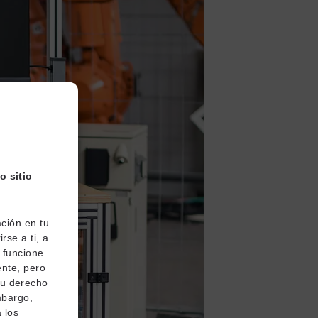
o sitio
ción en tu
rse a ti, a
o funcione
ente, pero
tu derecho
mbargo,
 los