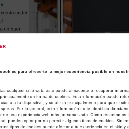
to:
amiento miden
el
ca un buen
ncia baja
res de redes
cookies para ofrecerte la mejor experiencia posible en nuestr
o la
 y la pérdida
plicaciones
tas cualquier sitio web, este puede almacenar o recuperar informa
principalmente en forma de cookies. Esta información puede referi
cias o a tu dispositivo, y se utiliza principalmente para que el siti
esperas. Por lo general, esta información no te identifica directam
inio del
certe una experiencia web más personalizada. Como respetamos 
lizan fallos,
idad, puedes optar por no permitir algunos tipos de cookies. Sin e
rtos tipos de cookies puede afectar a tu experiencia en el sitio y a
n pulso a lo