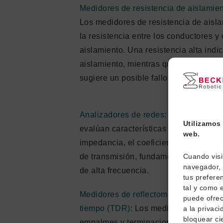
Medidores de resistencia de aislamien
Los medidores de resistencia de aisl
la resistencia entre los conductores y 
aislamiento. Una resistencia alta indi
aislamiento, mientras que una resiste
sugiere un posible fallo.
Analizadores de redes:
Los analizado
Utilizamos 
evalúan características eléctricas com
web.
impedancia, el coeficiente de reflexión
de transmisión, fundamentales para a
Cuando visi
navegador, 
de alta frecuencia.
tus preferen
tal y como 
Medidores de reflectometría en el dom
puede ofre
tiempo (TDR):
Los medidores TDR loca
a la privac
bloquear cie
empalmes y terminaciones enviando u