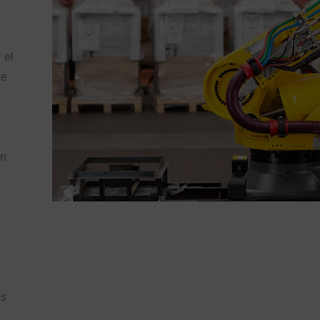
 el
te
ón
es