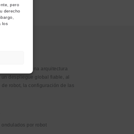
ente, pero
tu derecho
mbargo,
 los
a «
 se basan en una arquitectura
un despliegue global fiable, al
 de robot, la configuración de las
o
a ondulados por robot