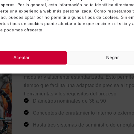
esperas. Por lo general, esta información no te identifica directam
certe una experiencia web más personalizada. Como respetamos 
idad, puedes optar por no permitir algunos tipos de cookies. Sin e
rtos tipos de cookies puede afectar a tu experiencia en el sitio y a
ue podemos ofrecerte.
Arquitectura modular y estandarizada del sistem
Aceptar
Negar
»
Los sistemas de suministro de energía de Becker
modular y altamente estandarizada. Esto permite 
tiempo que facilita una adaptación precisa al tipo
herramientas y los requisitos del proceso.
Diámetros nominales de 36 a 90
Conceptos de enrutamiento interno o extern
Hasta tres sistemas de suministro de energí