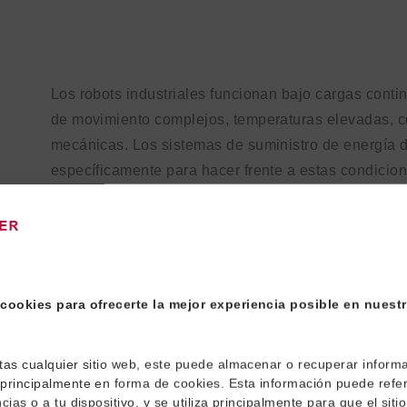
Los robots industriales funcionan bajo cargas contin
de movimiento complejos, temperaturas elevadas, c
mecánicas. Los sistemas de suministro de energía 
específicamente para hacer frente a estas condici
un comportamiento de movimiento estable y previsib
Comportamiento del movimiento alineado con pre
Radios de curvatura definidos con menor tensión
Protección mecánica resistente contra la abrasió
cookies para ofrecerte la mejor experiencia posible en nuestr
Larga vida útil con características de mantenim
Este enfoque de ingeniería garantiza una mayor dis
tas cualquier sitio web, este puede almacenar o recuperar informa
reducción de los tiempos de inactividad no planific
principalmente en forma de cookies. Esta información puede referi
largo de todo el ciclo de vida del sistema.
cias o a tu dispositivo, y se utiliza principalmente para que el siti