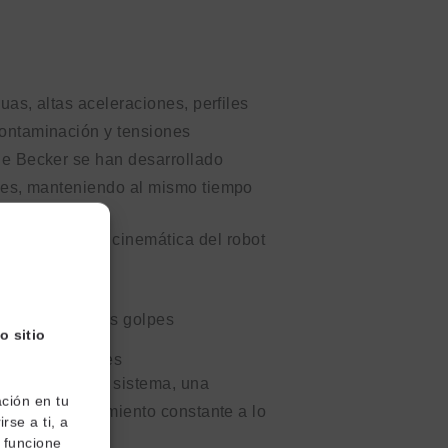
uas, altas aceleraciones, perfiles
ontaminación y tensiones
de Becker se han desarrollado
ones, manteniendo al mismo tiempo
le.
cisión con la cinemática del robot
 torsional
n, el calor y los golpes
o sitio
iento predecibles
ponibilidad del sistema, una
ción en tu
ados y un rendimiento constante a lo
rse a ti, a
o funcione